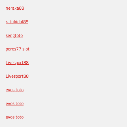
neraka88
ratukidul88
sengtoto
poros77 slot
Livesport88
Livesport88
evos toto
evos toto
evos toto