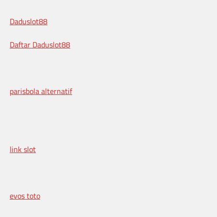
Daduslot88
Daftar Daduslot88
parisbola alternatif
link slot
evos toto