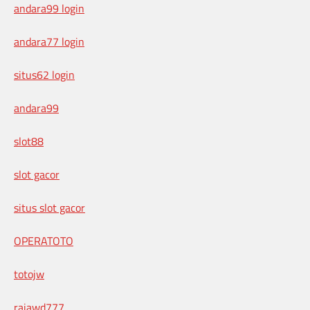
andara99 login
andara77 login
situs62 login
andara99
slot88
slot gacor
situs slot gacor
OPERATOTO
totojw
rajawd777