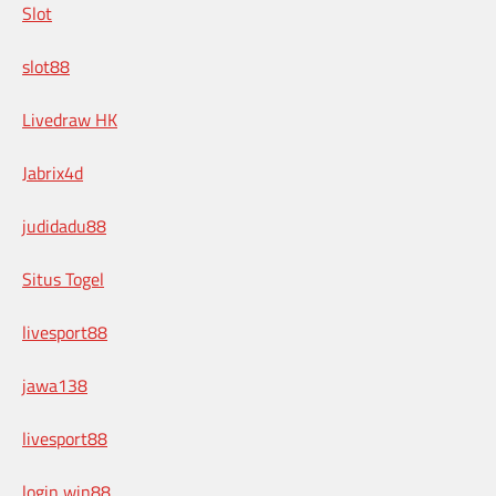
Slot
slot88
Livedraw HK
Jabrix4d
judidadu88
Situs Togel
livesport88
jawa138
livesport88
login win88