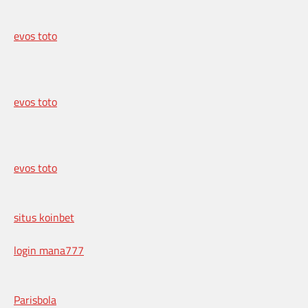
evos toto
evos toto
evos toto
situs koinbet
login mana777
Parisbola