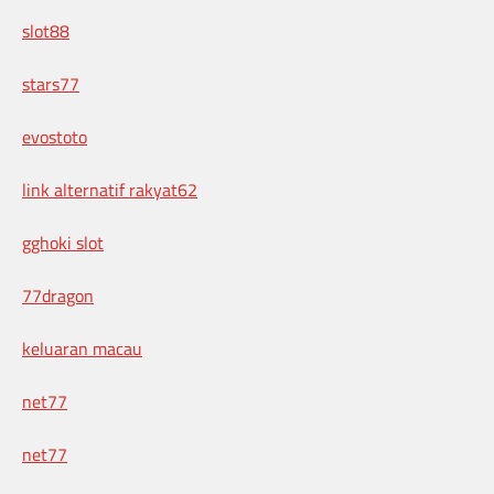
slot88
stars77
evostoto
link alternatif rakyat62
gghoki slot
77dragon
keluaran macau
net77
net77