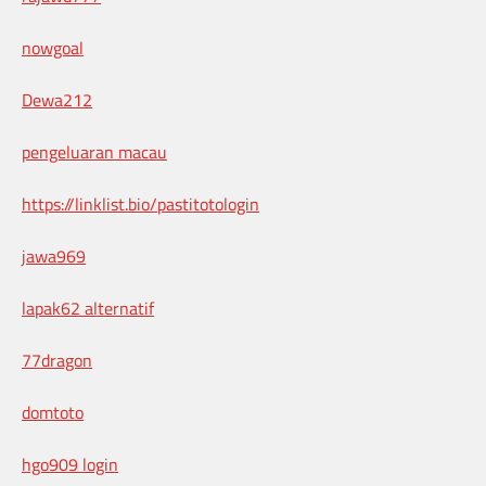
nowgoal
Dewa212
pengeluaran macau
https://linklist.bio/pastitotologin
jawa969
lapak62 alternatif
77dragon
domtoto
hgo909 login