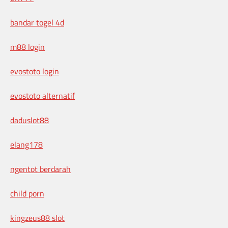
bandar togel 4d
m88 login
evostoto login
evostoto alternatif
daduslot88
elang178
ngentot berdarah
child porn
kingzeus88 slot