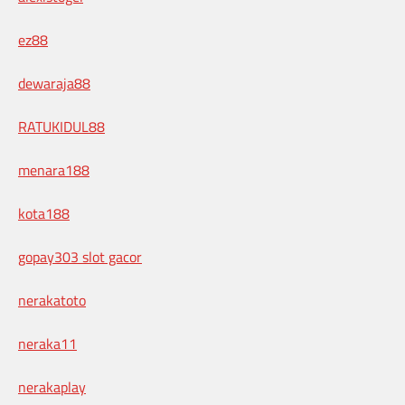
ez88
dewaraja88
RATUKIDUL88
menara188
kota188
gopay303 slot gacor
nerakatoto
neraka11
nerakaplay