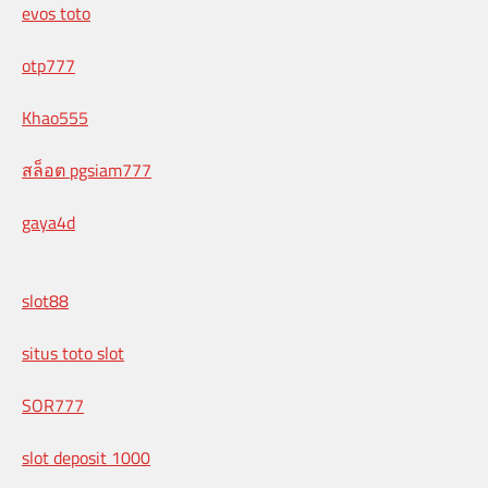
evos toto
otp777
Khao555
สล็อต pgsiam777
gaya4d
slot88
situs toto slot
SOR777
slot deposit 1000