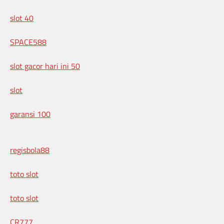
slot 40
SPACE588
slot gacor hari ini 50
slot
garansi 100
regisbola88
toto slot
toto slot
CR777