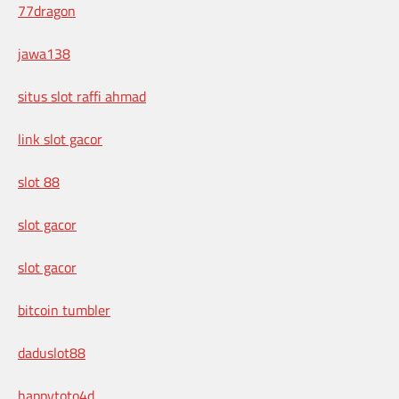
77dragon
jawa138
situs slot raffi ahmad
link slot gacor
slot 88
slot gacor
slot gacor
bitcoin tumbler
daduslot88
happytoto4d