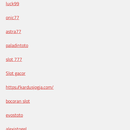
luck99
onic77
astra77
paladintoto
slot 777
Slot gacor
https://kardusjogja.com/
bocoran slot
evostoto
alexistogel