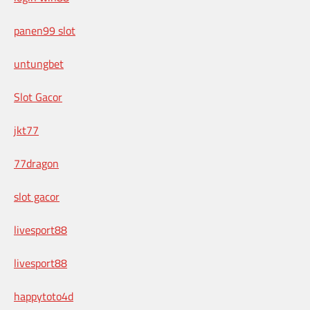
panen99 slot
untungbet
Slot Gacor
jkt77
77dragon
slot gacor
livesport88
livesport88
happytoto4d