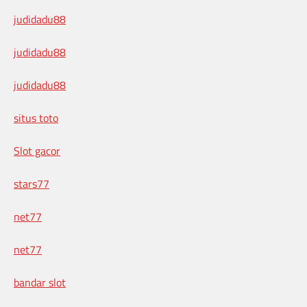
judidadu88
judidadu88
judidadu88
situs toto
Slot gacor
stars77
net77
net77
bandar slot